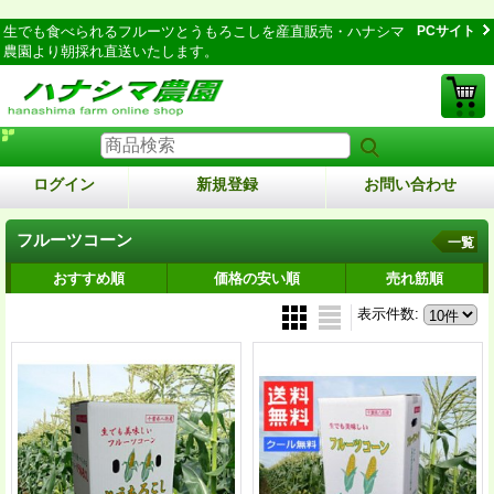
生でも食べられるフルーツとうもろこしを産直販売・ハナシマ
PCサイト
農園より朝採れ直送いたします。
ログイン
新規登録
お問い合わせ
フルーツコーン
一覧
おすすめ順
価格の安い順
売れ筋順
表示件数
: